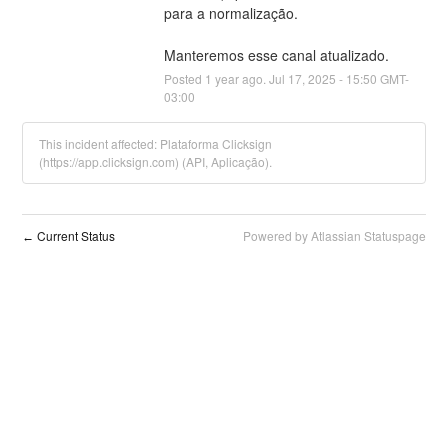
para a normalização. 
Manteremos esse canal atualizado.
Posted
1
year ago.
Jul
17
,
2025
-
15:50
GMT-
03:00
This incident affected: Plataforma Clicksign
(https://app.clicksign.com) (API, Aplicação).
Current Status
Powered by Atlassian Statuspage
←