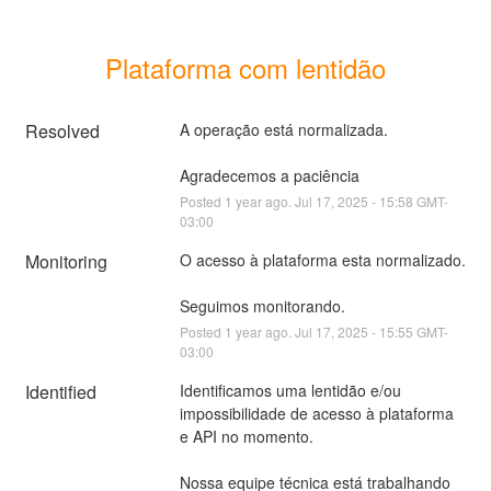
Plataforma com lentidão
Resolved
A operação está normalizada. 
Agradecemos a paciência
Posted
1
year ago.
Jul
17
,
2025
-
15:58
GMT-
03:00
Monitoring
O acesso à plataforma esta normalizado. 
Seguimos monitorando.
Posted
1
year ago.
Jul
17
,
2025
-
15:55
GMT-
03:00
Identified
Identificamos uma lentidão e/ou 
impossibilidade de acesso à plataforma 
e API no momento. 
Nossa equipe técnica está trabalhando 